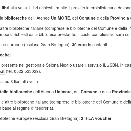
 libri
alla volta. I libri richiesti tramite il prestito interbibliotecario devon
lle biblioteche
dell' Ateneo
UniMORE
, del
Comune
e
della
Provincia
le altre biblioteche italiane (comprese le biblioteche del Comune e della
i rimborsi richiesti dalla biblioteca prestante. Il costo complessivo sarà 
oteche europee (esclusa Gran Bretagna):
30 euro
in contanti.
teche
:
 presente nel gestionale Sebina Next o usare il servizio ILL-SBN. In ca
.it
(tel. 0522 523029).
imo 3 libri alla volta
dalle biblioteche
dell'Ateneo
Unimore,
del
Comune
e della
Provincia
e le altre biblioteche italiane (comprese le biblioteche del Comune e de
n base al regime di tesoreria).
biblioteche europee (esclusa Gran Bretagna):
2 IFLA voucher
.