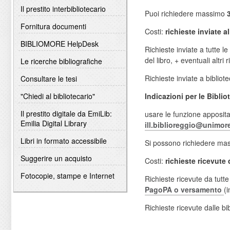
Il prestito interbibliotecario
Puoi richiedere massimo
3
Fornitura documenti
Costi:
richieste inviate a
BIBLIOMORE HelpDesk
Richieste inviate a tutte 
del libro, + eventuali altr
Le ricerche bibliografiche
Richieste inviate a bibli
Consultare le tesi
Indicazioni per le Biblio
"Chiedi al bibliotecario"
Il prestito digitale da EmiLib:
usare le funzione apposita
Emilia Digital Library
ill.biblioreggio@unimore
Libri in formato accessibile
Si possono richiedere mass
Suggerire un acquisto
Costi:
richieste ricevute 
Fotocopie, stampe e Internet
Richieste ricevute da tutt
PagoPA o versamento
(i
Richieste ricevute dalle 