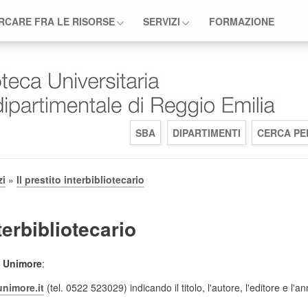
RCARE FRA LE RISORSE
SERVIZI
FORMAZIONE
SBA
DIPARTIMENTI
CERCA PE
zi
»
Il prestito interbibliotecario
nterbibliotecario
ti Unimore
:
unimore.it
(tel. 0522 523029) indicando il titolo, l'autore, l'editore e l'a