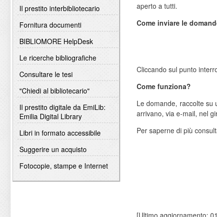
aperto a tutti.
Il prestito interbibliotecario
Come inviare le doman
Fornitura documenti
BIBLIOMORE HelpDesk
Le ricerche bibliografiche
Cliccando sul punto inter
Consultare le tesi
Come funziona?
"Chiedi al bibliotecario"
Le domande, raccolte su u
Il prestito digitale da EmiLib:
arrivano, via e-mail, nel gir
Emilia Digital Library
Per saperne di più consulta
Libri in formato accessibile
Suggerire un acquisto
Fotocopie, stampe e Internet
[Ultimo aggiornamento: 0