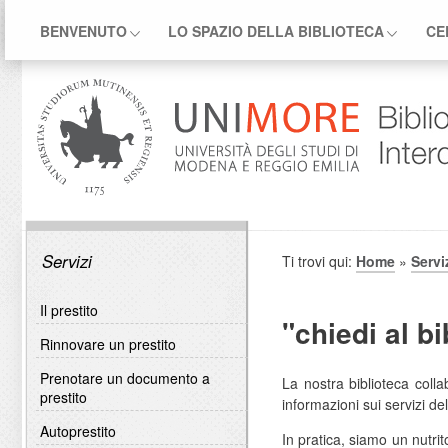
BENVENUTO
LO SPAZIO DELLA BIBLIOTECA
CE
Servizi
Ti trovi qui:
Home
»
Servi
Il prestito
"chiedi al bi
Rinnovare un prestito
Prenotare un documento a
La nostra biblioteca coll
prestito
informazioni sui servizi de
Autoprestito
In pratica, siamo un nutrit